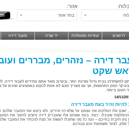
לוח:
אזור:
וח
בחר אזור
דרושים
עוזרות ומטפלות
יד שניה
מעבר דירה
ר דירה – נזהרים, מבררים ועוב
אש שקט
 להשתדרג בבית גדול ומרווח יותר, ובקרוב מאד אתם עתידים לעבור דירה. ל
בעיקר המון התרגשות, אך גם מצריך מכם לא אחת לנקוט באמצעים שונים על 
 הטוב ביותר.
14/11/20
להיות זהיר בעת מעבר דירה
 ישנם אלו המלקים את עצמם על שלא היו זהירים, ולא ביצעו את המעבר שלהם ע
ההמלצות שקיבלו. כעת, בעת שאתם אלו שעוברים דירה ורוצים להפוך את המעב
 ציון חיובית בחייכם – הנה כל מה שתוכלו לעשות על מנת להכתיר את המעבר שלכ
 ספק, לצעד משמעותי ונכון עבורכם.