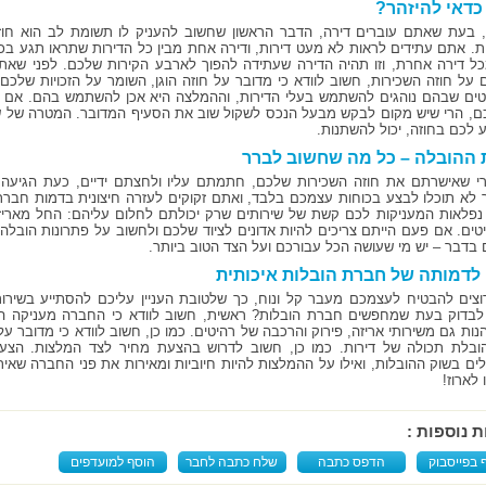
דאי להיזהר?
 בעת שאתם עוברים דירה, הדבר הראשון שחשוב להעניק לו תשומת לב הוא חוז
ת. אתם עתידים לראות לא מעט דירות, ודירה אחת מבין כל הדירות שתראו תגע בכ
כל דירה אחרת, וזו תהיה הדירה שעתידה להפוך לארבע הקירות שלכם. לפני שאת
 על חוזה השכירות, חשוב לוודא כי מדובר על חוזה הוגן, השומר על הזכויות שלכם וא
ים שבהם נוהגים להשתמש בעלי הדירות, וההמלצה היא אכן להשתמש בהם. אם א
, הרי שיש מקום לבקש מבעל הנכס לשקול שוב את הסעיף המדובר. המטרה של שנ
 לכם בחוזה, יכול להשתנות.
ההובלה – כל מה שחשוב לברר
י שאישרתם את חוזה השכירות שלכם, חתמתם עליו ולחצתם ידיים, כעת הגיעה 
לא תוכלו לבצע בכוחות עצמכם בלבד, ואתם זקוקים לעזרה חיצונית בדמות חברת
נפלאות המעניקות לכם קשת של שירותים שרק יכולתם לחלום עליהם: החל מאריז
טים. אם פעם הייתם צריכים להיות אדונים לציוד שלכם ולחשוב על פתרונות הובלה,
בדבר – יש מי שעושה הכל עבורכם ועל הצד הטוב ביותר.
 לדמותה של חברת הובלות איכותית
צים להבטיח לעצמכם מעבר קל ונוח, כך שלטובת העניין עליכם להסתייע בשיר
בדוק בעת שמחפשים חברת הובלות? ראשית, חשוב לוודא כי החברה מעניקה ה
נות גם משירותי אריזה, פירוק והרכבה של רהיטים. כמו כן, חשוב לוודא כי מדובר 
ובלת תכולה של דירות. כמו כן, חשוב לדרוש בהצעת מחיר לצד המלצות. הצ
ים בשוק ההובלות, ואילו על ההמלצות להיות חיוביות ומאירות את פני החברה ש
לארוז!
ת נוספות :
 בפייסבוק
הדפס כתבה
שלח כתבה לחבר
הוסף למועדפים