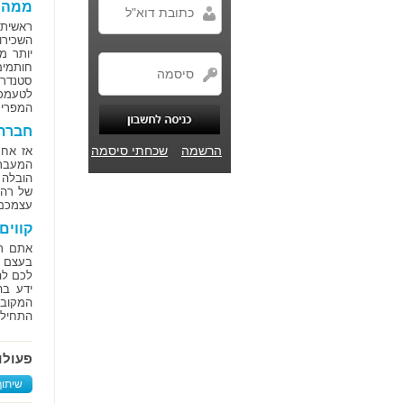
ממה כ
ראשית,
השכירו
יותר מ
חותמים
סטנדרט
לטעמכם
המפריע
חברת 
הרשמה
שכחתי סיסמה
אז אחר
המעבר 
הובלה 
של רהי
עצמכם 
קווים
אתם רו
בעצם ל
לכם לה
ידע בה
המקובל
התחילו 
פעולו
שיתוף