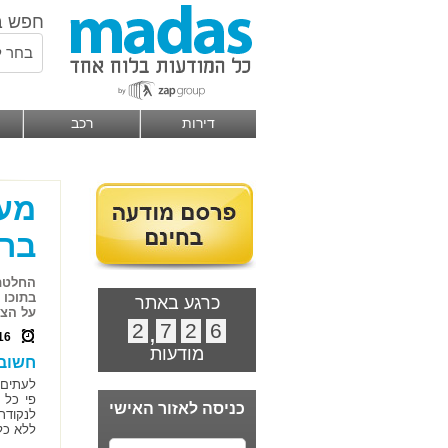
חפש ב
בחר ל
דירות
רכב
מעב
בר
החלטתם
בתוכו 
כרגע באתר
על הצד
2
,
7
2
6
16
מודעות
חשוב 
לעתים,
פי כל 
כניסה לאזור האישי
לנקודת
ללא כל