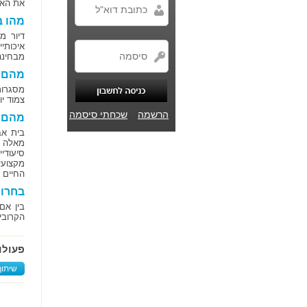
את האפ
מהו ב
דיור מ
איכותי
מבחינה
מהם ה
מסגרות
צמוד י
הרשמה
שכחתי סיסמה
מהם ב
בית אב
מאלה ה
סיעודי
מקצועי
החיים ש
בחרו 
בין אם
הקרובי
פעולו
שיתוף