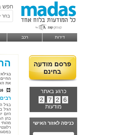
חפש ב
בחר ל
דירות
רכב
ההב
בגילאי
החיים 
את האפ
כרגע באתר
16
רבים 
2
,
7
2
6
בגיל הש
מודעות
הגיל בו
היום י
בהן הג
כניסה לאזור האישי
מהותי 
רלוונט
במסגרת