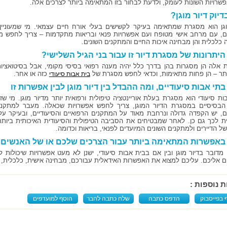
שרויות השונות לעומק, ולדעת לבחור בזו המתאימה ביותר לצרכים אלה.
דיוק דיור מוגן?
וגן הוא מסגרת שמתאימה בעיקר לקשישים בעלי אורח חיים עצמאי. מי שמעוניין
ים, עם מרחב אישי מטופח ועם אפשרויות פנאי ובריאות מתקדמות – צריך לחפש מס
 כלכלית והן מבחינה איכות החיים והמתקנים השונים.
יתרונות של מסגרת דיור זו עבור בני הגיל השלישי?
 אלה הן מסגרות בהן בדרך כלל יהיה מענה רפואי בסיסי מקומי, אבל בסיטואציות ב
ותר – הן פחות מתאימות, וכדאי לחפש מסגרת של
כזה או אחר.
בית אבות סיעודי
תי אבות סיעודיים, ומה ההבדל בין דיור מוגן לבין אפשרות זו
ות סיעודי הוא מסגרת בעלת אוריינטציה טיפולית ורפואית יותר מדיור מוגן. מי שזקו
בסיסיים במסגרת הדיור המוגן, צריך לחפש אפשרויות שכאלה. מעבר למתקנים
ים, יש הקפדה גדולה ונרחבת מאוד על המתקנים הרפואיים והסיעודיים, ובעיקר על 
ת לכך גם כן. לאחר שמבטיחים את הסביבה הטיפולית והסיעודית האיכותית ביותר ע
ל הדיירים ולמתקנים השונים המיועדים לפנאי, בריאות וכדומה.
באפשרות המתאימה ביותר עבור הצרכים שלכם או של האנשים 
 מדובר בדיור מוגן ובין אם בבית אבות סיעודי, ישנן לא מעט אפשרויות שיכולו
ם אליכם. עליכם למצוא את האפשרות האידאלית עבורכם, מבחינה אישית, כלכלית, ס
ת נוספות :
 בפייסבוק
הדפס כתבה
שלח כתבה לחבר
הוסף למועדפים