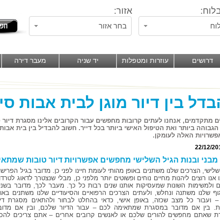
לוח:
אזור:
וח
בחר אזור
דרושים
עוזרות ומטפלות
יד שניה
מעבר דירה
דל בין דיור מוגן לבית אבות סי
ם מתקדמים, אנחנו לעתים קרובות מחפשים עבור הקרובים אלינו מסגרת דיור 
הגבוהה ביותר ואת הטיפול האישי ביותר בכל דייר. חשוב להבדיל בין בית אבות סי
שרויות האלה לעומקן.
22/12/20
מבני ובנות הגיל השלישי מחפשים אפשרויות דיור טובות שמתא
לישי, הצרכים שלנו משתנים באופן מהותי לעומת חיינו לפני כן. מדובר בגיל הפרישה
 אנו רוצים ליהנות מחיים נוחים ופשוטים יותר מלפני כן, מבלי שנצטרך לדאוג לטרדו
ום ולמשימות השונות שמעסיקות אותנו שנים רבות כל כך. מעבר לכך, מדובר בשני
וף שלנו משתנה ונחלש, ולעתים הצרכים הרפואיים והסיעודיים שלנו משתנים באופ
– ועבור כל מצב שכזה, באופן אישי, כדאי בהחלט לבחור ולהתאים מסגרת דיו
ית. בין אם מדובר במסגרת שמתאימה לכם – עבור הדיור שלכם, ובין אם מדוב
 שאתם מחפשים להורים שלכם או לאנשים קרובים אחרים – אתם צריכים להכי