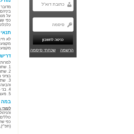
מה לו
מדובר 
ביניהם
על מנת
כפי שצי
כלכלה,
תנאי 
לא חיי
מקצוע 
מקצוע.
הרשמה
שכחתי סיסמה
דרישו
למרות 
1. שתהיה לכם תעודת בגרות מלאה.
בציוני 
3. שת
והבעה 
4. בני 35 ומעלה שמאחוריהם 12 שנות לימוד פטורים מכל אחד מהתנאים הנ"ל.
5. מעבר ראיון אישי ועמידה במבדק התאמה.
במה נ
לימודי 
והניהול
כוללים
כפי שת
(תפ"י),