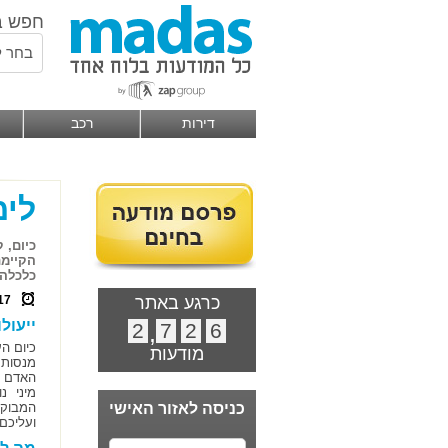
חפש ב
בחר ל
דירות
רכב
לימ
כיום, 
הקיימת
כלכלה,
כרגע באתר
17
ייעול
2
,
7
2
6
כיום הע
מודעות
מנסות ל
האדם ש
מיני נ
כניסה לאזור האישי
המבוקש
ועליכם