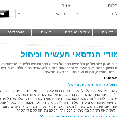
לוח:
אזור:
וח
בחר אזור
דרושים
עוזרות ומטפלות
יד שניה
מעבר דירה
ודי הנדסאי תעשיה וניהול
קיים מגוון רחב של הן של היצע רחב של ביקוש לסטודנטים ללימודי הנדסאי ת
 בשוק הבטחוני, התעשייתי והבריאותי הזקוק למשאבים רבים אלה. בלימודים 
 סטטיסטיקה, תכנות ועוד מגוון רחב של נושאים.
15/01/20
ו של הנדסאי תעשיה וניהול
ולם הוא מעין כפר גלובלי קטן. חברות רבות עוסקות בייבוא, בייצור ובייצוא, ורבות מה
הבין כיצד שניתן להגביר את התפוקה ולהוזיל את עלויות הייצור והתפעול.
מנסה לעזור להם לגבש אסטרטגיה הוא הנדסאי תעשייה וניהול, שלמעשה לומד כ
וסחאות ושיטות שהמטרה שלהן היא לייעל את תהליכי העבודה ולהביא לתוצאו
ות. עם זאת, חשוב מאוד להדגיש – יש לימודי תעודה ויש לימודי תואר בתחום זה
 לעשות את השיקול מה מתאים לכם יותר. הפעם נתייחס ללימודי תעודה.