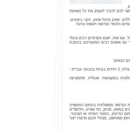
,
פשר לכם להכיר לעומק את כל השיטות
ים: שיווק וניהול שיווק, חקר ביצועים,
ודנט הלומד הנדסאי תעשיה וניהול.
. עם זאת, ישנם אקדמיים רבים ובעלי
 גם אנשים רבים המעוניינים בהסבת
ים הבאים:
2. שתהיה לכם בגרות חלקית, ובכלל זה: 3 יחידות בגרות במתמטיקה, 3 יחידות בגרות באנגלית, 2 יחידות בגרות בהבעה עברית -
וגית במקצועות: אנגלית, מתמטיקה
דת הנדסאי ממשלתית בתחום התעשייה
 במשק, מכיוון, כפי שציינו, הלימודים
ם ההייטק, במגזר הפרטי או הציבורי,
ן ממוחשב, מנהלי תכנון ופיקוח ייצור