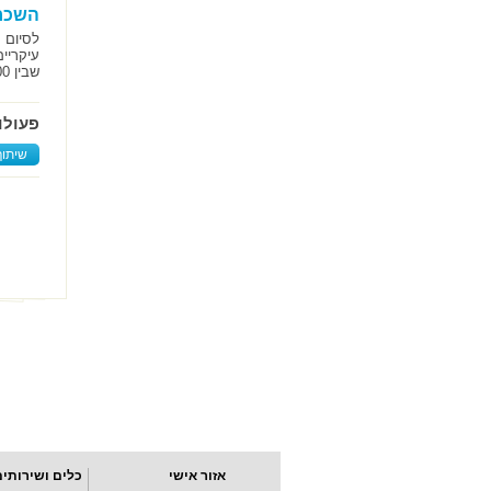
השכר 
לסיום 
עיקריי
שבין 5,000 ₪ לבין 16,000 ₪.
פעולו
שיתוף
אזור אישי
כלים ושירותים