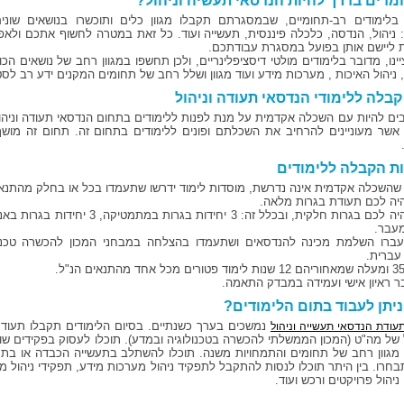
מדים בדרך להיות הנדסאי תעשיה וניהול?
בלימודים רב-תחומיים, שבמסגרתם תקבלו מגוון כלים ותוכשרו בנושאים שונים
: ניהול, הנדסה, כלכלה פיננסית, תעשייה ועוד. כל זאת במטרה לחשוף אתכם ולא
 ליישם אותן בפועל במסגרת עבודתכם.
ינו, מדובר בלימודים מולטי דיסציפלינריים, ולכן תחשפו במגוון רחב של נושאים הכולל
 ניהול האיכות , מערכות מידע ועוד מגוון ושלל רחב של תחומים המקנים ידע רב לסט
קבלה ללימודי הנדסאי תעודה וניהול
בים להיות עם השכלה אקדמית על מנת לפנות ללימודים בתחום הנדסאי תעודה וניהול
אשר מעוניינים להרחיב את השכלתם ופונים ללימודים בתחום זה. תחום זה מושך
ת הקבלה ללימודים
שהשכלה אקדמית אינה נדרשת, מוסדות לימוד ידרשו שתעמדו בכל או בחלק מהתנא
מעבר.
עברו השלמת מכינה להנדסאים ושתעמדו בהצלחה במבחני המכון להכשרה טכנול
עברית.
יתן לעבוד בתום הלימודים?
נמשכים בערך כשנתיים. בסיום הלימודים תקבלו תעו
תעודת הנדסאי תעשייה וניהול
 של מה"ט (המכון הממשלתי להכשרה בטכנולוגיה ובמדע). תוכלו לעסוק בפקידים שונים
 מגוון רחב של תחומים והתמחויות משנה. תוכלו להשתלב בתעשייה הכבדה או בתחו
בחרו. בין היתר תוכלו לנסות להתקבל לתפקיד ניהול מערכות מידע, תפקידי ניהול מחס
 ניהול פרויקטים ורכש ועוד.