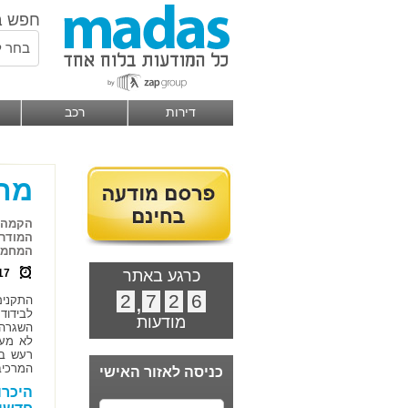
חפש ב
בחר ל
דירות
רכב
מהו
הקמה ש
המודרנ
המחמיר
כרגע באתר
17
2
,
7
2
6
התקנים
לבידוד
מודעות
השגרה 
לא מעט
רעש בצ
המרכיב
כניסה לאזור האישי
היכרו