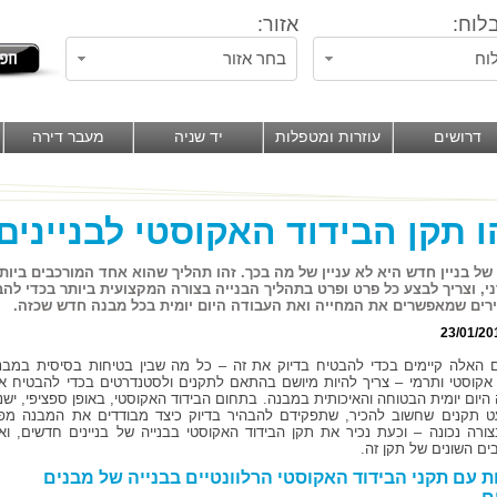
לוח:
אזור:
וח
בחר אזור
דרושים
עוזרות ומטפלות
יד שניה
מעבר דירה
 תקן הבידוד האקוסטי לבנייני
ל בניין חדש היא לא עניין של מה בכך. זהו תהליך שהוא אחד המורכבים ביותר
י, וצריך לבצע כל פרט ופרט בתהליך הבנייה בצורה המקצועית ביותר בכדי לה
ים שמאפשרים את המחייה ואת העבודה היום יומית בכל מבנה חדש שכזה.
23/01/20
 האלה קיימים בכדי להבטיח בדיוק את זה – כל מה שבין בטיחות בסיסית במבנ
 אקוסטי ותרמי – צריך להיות מיושם בהתאם לתקנים ולסטנדרטים בכדי להבטיח א
היום יומית הבטוחה והאיכותית במבנה. בתחום הבידוד האקוסטי, באופן ספציפי, ישנ
 תקנים שחשוב להכיר, שתפקידם להבהיר בדיוק כיצד מבודדים את המבנה מפנ
ורה נכונה – וכעת נכיר את תקן הבידוד האקוסטי בבנייה של בניינים חדשים, וא
ים השונים של תקן זה.
ת עם תקני הבידוד האקוסטי הרלוונטיים בבנייה של מבנים