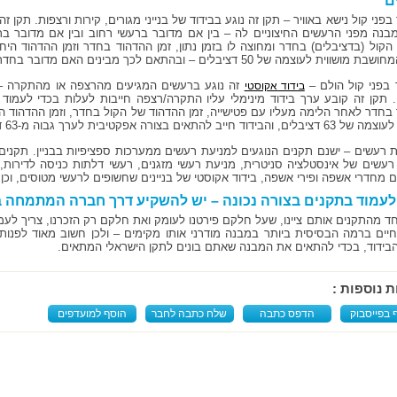
ם
 בפני קול נישא באוויר – תקן זה נוגע בבידוד של בנייני מגורים, קירות ורצפות. תקן 
מבנה מפני הרעשים החיצוניים לה – בין אם מדובר ברעשי רחוב ובין אם מדובר ב
הקול (בדציבלים) בחדר ומחוצה לו בזמן נתון, זמן ההדהוד בחדר וזמן ההדהוד היח
ת לעוצמה של 50 דציבלים – ובהתאם לכך מבינים האם מדובר בחדר שמבודד בצורה נכונה ומקצועית.
ד בפני קול הולם –
זה נוגע ברעשים המגיעים מהרצפה או מהתקרה – כל
בידוד אקוסטי
. תקן זה קובע ערך בידוד מינימלי עליו התקרה/רצפה חייבות לעלות בכדי לעמוד
בחדר לאחר הלימה מעליו עם פטישייה, זמן ההדהוד של הקול בחדר, וזמן ההדהוד ה
 חייב להתאים בצורה אפקטיבית לערך גבוה מ-63 דציבלים בכדי להיחשב תקין.
ת רעשים – ישנם תקנים הנוגעים למניעת רעשים ממערכות ספציפיות בבניין. תקני
רעשים של אינסטלציה סניטרית, מניעת רעשי מזגנים, רעשי דלתות כניסה לדירות,
ם מחדרי אשפה ופירי אשפה, בידוד אקוסטי של בניינים שחשופים לרעשי מטוסים, וכן 
לעמוד בתקנים בצורה נכונה – יש להשקיע דרך חברה המתמחה 
ד מהתקנים אותם ציינו, שעל חלקם פירטנו לעומק ואת חלקם רק הזכרנו, צריך לעמ
חיים ברמה הבסיסית ביותר במבנה מודרני אותו מקימים – ולכן חשוב מאוד לפנות
 הבידוד, בכדי להתאים את המבנה שאתם בונים לתקן הישראלי המתאים.
ת נוספות :
 בפייסבוק
הדפס כתבה
שלח כתבה לחבר
הוסף למועדפים