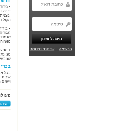
חדשי
• בידוד
דירה ו
עוצמת 
הקול המחושבת מושווי
• בידו
מגורים
שנמדד 
מושווה לעוצמה של 63 דציבלים, והבידוד
הרשמה
שכחתי סיסמה
• מניע
מניעת 
שנובעי
בכדי 
בכל אח
איכות 
ויישום
פעולו
שיתוף