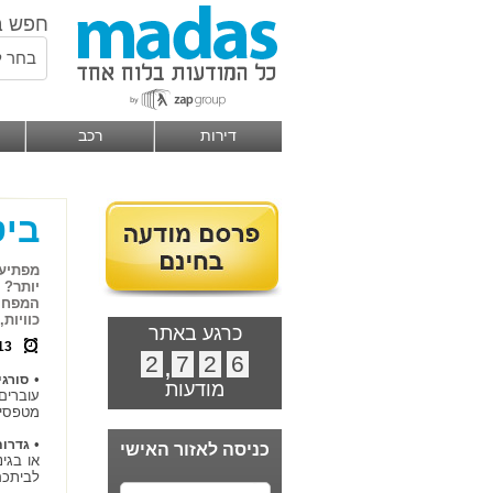
חפש ב
בחר ל
דירות
רכב
ביט
מפתיע 
יותר? 
כוויות
כרגע באתר
13
2
,
7
2
6
•
סורג
מודעות
עוברים
מטפסים
•
גדרו
כניסה לאזור האישי
או בגי
לביתכם