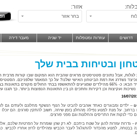
לוח:
אזור:
וח
בחר אזור
דרושים
עוזרות ומטפלות
יד שניה
מעבר דירה
חון ובטיחות בבית שלך
לגלות, אבל נתונים סטטיסטים מראים שהבית הוא המקום שבו קורות מרבית הת
וכיצד נשדרג את רמת הביטחון האישי שלנו? על כך המאמר שלפניכם. הסטטיס
המפחיד הבא: כ- 66% מהילדים שמגיעים להתאשפז בבתי החולים מקורם בתאונ
, נשיכות ועקיצות וכן דקירות וחתכים הן בין התאונות הנפוצות ביותר. כך תגנו 
16/07/20
– ילדים ומבוגרים כאחד אוהבים להביט על הנוף הנשקף מחלונם ולעתים גם לש
ים
 ברחוב. על מנת למנוע נפילה מהחלון בזמן שיחה, חשוב להתקין סורגים. הם יוכ
 כדי לנקות את התריסים והחלונות וגם מפני פורצים.
– גדרות עוזרות להגן על שטח ביתכם. לא רק שהן שומרות על הפרטיות שלכם, אל
ת
נה בבטחה, למנוע מהכדור להתגלגל לעבר הכביש ומהילדים לרוץ אחריו לכביש. כמ
.