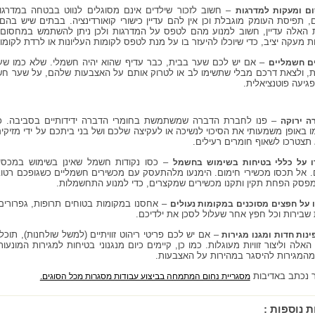
– חשוב לזכור שילדים אינם מסוגלים לנווט בבטחה במדרגות
ם ומעקות למדרגות
 תפיסת העומק מוגבלת וכן אין להם עדיין כישורי קואורדינציה. בבתים שיש בהם
ת האלה עדיין, חשוב למנוע מהם לטפס על המדרגות ולכן ניתן להשתמש במחסום. 
ת מעקה יציב, כדי שיוכלו להיעזר בו על מנת לטפס לקומות העליונות או לרדת לקומו
– אם יש לכם שער בבית, כבר עדיף שהוא יהיה חשמלי. שלא כמו שער
ם חשמליים
, ולצאת דרכם מבלי שתשימו לב או לטרוק אותם על האצבעות שלהם, על שער חשמ
פגיעה פוטנציאלית.
– פנו לחברת הדברה שמשתמשת בחומרי הדברה ידידותיים בסביבה. כ
ה ירוקה
 באופן משמעותי את הסיכוי לנשיכה או לעקיצה שלכם ושל בני ביתכם על ידי מזיקים
 תצטרכו לשאוף חומרים רעילים.
– כסו נקודות חשמל שאינן בשימוש במכסי
 על כללי בטיחות בשימוש בחשמל
ים. אל תכסו מכשירי חימום. הימנעו מלהתעסק עם מכשירים חשמליים כשגופכם רטוב
מפסק הפחת תקין ותקנו מכשירים שמקצרים, כדי למנוע התחשמלות.
– אחסנו במקומות בטוחים תרופות, גפרורים, 
על חפצים מסוכנים במקומות נעולים
 שבירות וכל חפץ אחר שעלול לסכן את ילדיכם.
– אם יש לכם פריטי ריהוט זוויתיים (למשל שולחנות), תוכל
ינות חדות ומגנו מגירות
 האלה וליצור זוויות מעוגלות. כמו כן, קיימים כיום מנגנוני בטיחות למגירות המונ
מהמגירות להיסגר במהירות על האצבעות.
נכתב באדיבות
מסגריית נחום המתמחה בביצוע עבודות מסגרות מכל הסוגים.
ת נוספות :