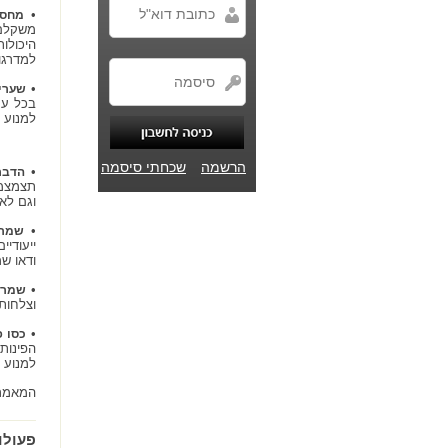
•
מחסו
משקלם,
היכולו
למדרגו
•
שערי
בכל עת
למנוע 
הרשמה
שכחתי סיסמה
•
הדבר
תצמצמו
וגם לא
•
שמרו
ייעודי
ודאו ש
•
שמרו 
וצלחות
•
כסו פ
הפינות
למנוע 
המאמר 
פעולו