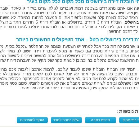
י הובלת דירה בירושלים מכל מקום לכל מקום בעיר
ה אם אתם מתגוררים בשכונת רמות ועוברים לגילה, גרים באזור גן סאקר ועוברי
ניון ולא משנה אם אתם עוזבים את שכונת מלחה לטובת שכונה אחרת- בזכות שירותי
הציוד שלכם בצורה קלה ופשוטה ולהפוך את יום המעבר למהנה במיוחד. לא משנה
, הובלת דירת 3 חדרים בירושלים או הו
ירושלים
 שאתם מקבלים לגבי המובילים וחברות ההובלות אתם יכולים להיות בטוחים שהח
לדירתכם החדשה.
 דירה בירושלים בזול – אחד השיקולים החשובים ביותר
נו אוהבים להודות בכך אבל למחיר יש השפעה עצומה על ההחלטה שנקבל בסוף, מ
נחנו בוחרים שירות מסוים וגם כאשר זה מגיע להעברת דירה חשוב לנו מאוד לשלם
ם. אם אתם מחפשים העברת דירה בירושלים בזול אתם למעשה צריכים להשוות מחי
ת הראשונה שאתם נתקלים בה וכמובן לעשות סקר שוק מקיף על העברות דירות שד
, תמיד יהיו חברות הובלות שינסו לעבוד עליכם, לרמות אתכם ולגבות מכם מחי
ותבדקו היטב כל הצעה אף אחד לא יוכל לגרום לכם לשלם מחיר שאתם לא א
ים לא אמור לקרוע לכם את הכיס ולא אמור להכניס אתכם להרפתקה כלכלית שלא 
בי ומשתלם וביחס לשירות שאתם מקבלים את לא אמורים להוציא סכום כסף מופרז. י
בחברת ההובלות המקצועית, האמינה והיסודית ביותר זה יהיה זול ומהיר.
ת נוספות :
 בפייסבוק
הדפס כתבה
שלח כתבה לחבר
הוסף למועדפים