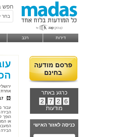
חפש ב
בחר ל
דירות
רכב
עוב
הכי
ירושלי
אחרת ב
כרגע באתר
17
2
,
7
2
6
מודעות
עבור מ
הבירה 
הופך ל
או המו
כניסה לאזור האישי
המעבר 
הבירה 