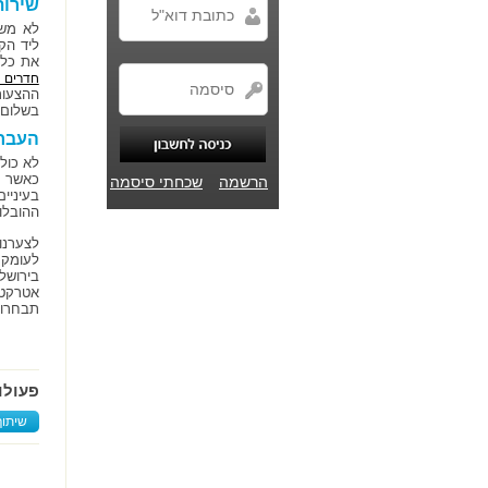
שירות
לא משנ
ליד הק
את כל 
חדרים ב
ההצעות
בשלום 
העברת
לא כול
כאשר א
הרשמה
שכחתי סיסמה
בעיניי
ההובלו
לצערנו
לעומק 
בירושל
אטרקטי
תבחרו 
פעולו
שיתוף