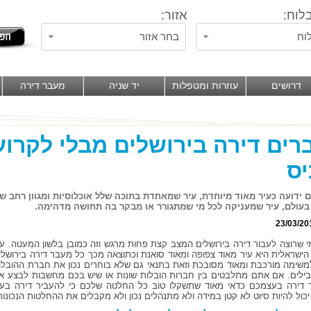
לוח:
אזור:
וח
בחר אזור
דרושים
עוזרות ומטפלות
יד שניה
מעבר דירה
רים דירה בירושלים מבלי לקרו
ס
ם ידועה כעיר מאוד מיוחדת, עיר שמאחדת בתוכה שלל אוכלוסיות ומגוון רחב של
עולם, עיר שמעניקה לכל מי שמתגורר או מבקר בה תחושה מדהימה.
23/03/20
י שרוצה לעבור דירה בירושלים המצב קצת פחות מרגש וזה כמובן בלשון המעטה. עי
הישראלית היא עיר מאוד צפופה ומאוד סואנת וכתוצאה מכך כל מעבר דירה בירושלי
משימה מורכבת ומאוד מסובכת וזאת בתנאי גם שלא בוחרים נכון את חברת ההובלו
בילים. אם אתם מתלבטים בין חברות הובלות שונות או שיש בכם מחשבות לבצע א
דירה בעצמכם כדאי מאוד שתשקלו טוב כל החלטה שלכם כי להעביר דירה בעי
יכול להיות סיוט לא קטן במידה ולא מתנהלים נכון ולא מקבלים את ההחלטות הנכונות