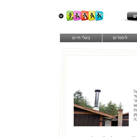
לימודים
בעלי חיים
ל
ד
ר
א
ת
ן
ה