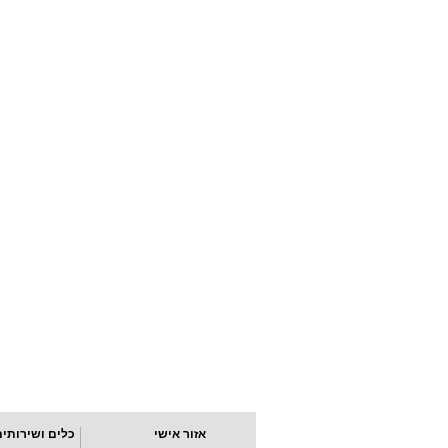
אזור אישי
כלים ושירותים