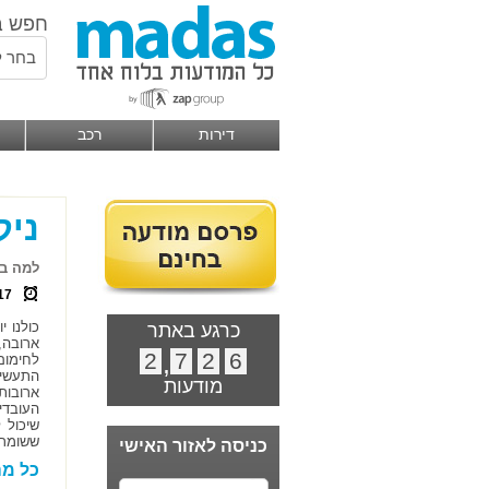
חפש ב
בחר ל
דירות
רכב
ניק
למה בכ
17
כולנו 
כרגע באתר
ארובה,
2
,
7
2
6
לחימום
התעשיית
מודעות
ארובות
העובדי
שיכול 
ששומרת
כניסה לאזור האישי
כל מה