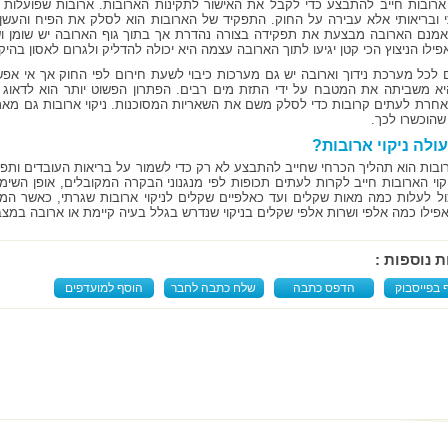
י ארובות חייב להתבצע כדי לקבל את האישור לתקינות הארובות. ארובות שפועלות 
 ובריאותי אלא עבירה על החוק. התפקיד של הארובות הוא לסלק את הפיח והעשן
אמנם הארובה מבצעת את תפקידה בצורה נהדרת אך בתוך גוף הארובה יש שומן וש
ילו הניצוץ הכי קטן יגיעו לתוך הארובה עצמה היא יכולה להדליק ולגרום לאסון בהיק
 לכל מערכת נידוך וארובה יש גם מערכות כיבוי לשעת חירום לפי החוק אך אי אפ
א משביתה את המטבח על ידי התזת מים רבים. הפתרון הפשוט יותר הוא לדאוג 
חרת לעתים קרובות כדי לסלק משם את השאריות המסוכנות. ניקוי ארובות גם מארי
שהוכשרו לכך.
ולה ניקוי ארובות?
ארובות הוא תהליך הכרחי שחייב להתבצע לא רק כדי לשמור על בריאות העובדים ותפקו
יקוי הארובות חייב לקרות לעתים תכופות לפי מנגנוני הבקרה המקובלים, אופן הש
כול לעלות כמה מאות שקלים ועד כאלפיים שקלים לניקוי ארובות שגרתי, כאשר המ
אפילו כמה אלפי ושרות אלפי שקלים בניקוי שנדרש בגלל בעיה קיימת או ארובה במצב
ת נוספות :
 בפייסבוק
הדפס כתבה
שלח כתבה לחבר
הוסף למועדפים