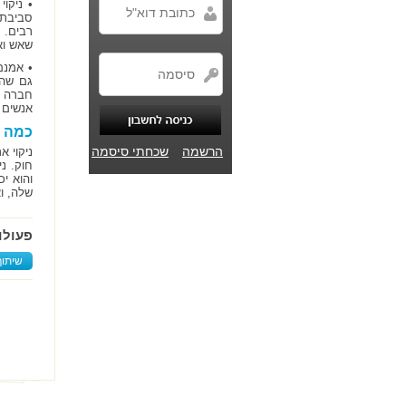
• ניקו
סביבתי
רבים. 
שאש ואפ
• אמנם
גם שהי
חברה א
אנשים 
כמה ע
הרשמה
שכחתי סיסמה
ניקוי 
חוק. נ
והוא י
שלה, ו
פעולו
שיתוף