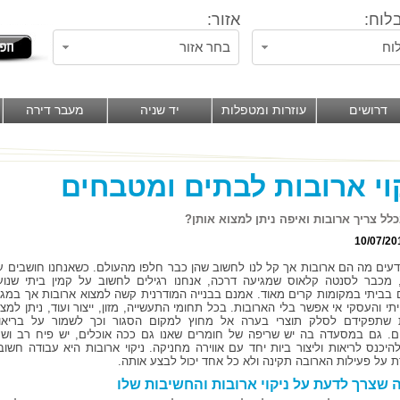
לוח:
אזור:
וח
בחר אזור
דרושים
עוזרות ומטפלות
יד שניה
מעבר דירה
וי ארובות לבתים ומטבחים
לל צריך ארובות ואיפה ניתן למצוא אותן?
10/07/20
יודעים מה הם ארובות אך קל לנו לחשוב שהן כבר חלפו מהעולם. כשאנחנו חושבים ע
 מכבר לסנטה קלאוס שמגיעה דרכה, אנחנו רגילים לחשוב על קמין ביתי שנוע
 בביתי במקומות קרים מאוד. אמנם בבנייה המודרנית קשה למצוא ארובות אך במגז
י והעסקי אי אפשר בלי הארובות. בכל תחומי התעשייה, מזון, ייצור ועוד, ניתן למצו
 שתפקידם לסלק תוצרי בערה אל מחוץ למקום הסגור וכך לשמור על בריאו
ם. גם במסעדה בה יש שריפה של חומרים שאנו גם ככה אוכלים, יש פיח רב ושמ
להיכנס לריאות וליצור ביות יחד עם אווירה מחניקה. ניקוי ארובות היא עבודה חשוב
 על פעילות הארובה תקינה ולא כל אחד יכול לבצע אותה.
 שצרך לדעת על ניקוי ארובות והחשיבות שלו