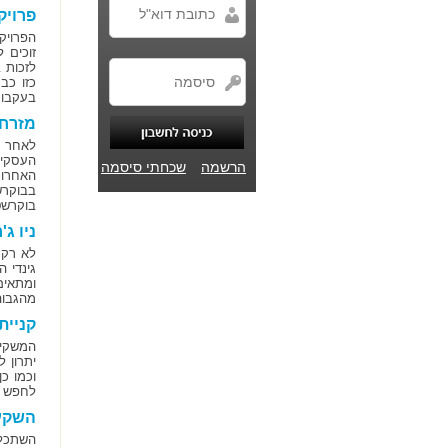
פרויק
זוכים 
לזכות 
כזו כב
בעקבות 
מזרח 
לאחר ק
העסקיו
הרשמה
שכחתי סיסמה
האחרונ
בבוקרש
בוקרשט
ניו ג
לא רק 
גינדי 
מהגבוה
קניי
המשקיע
יתרון 
לחפש מ
השקע
השתכלל