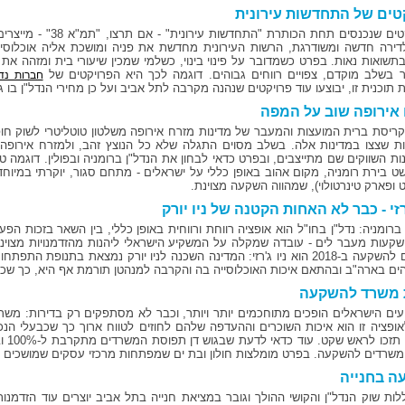
טים של התחדשות עירונית
לדירה חדשה ומשודרגת, הרשות העירונית מחדשת את פניה ומושכת אליה אוכלוסיות
בתשואות נאות. בפרט כשמדובר על פינוי בינוי, כשלמי שמכין שיעורי בית ומזהה 
ר בשלב מוקדם, צפויים רווחים גבוהים. דוגמה לכך היא הפרויקטים של
חברות נדל
תוכנית זו, יבוצעו עוד פרויקטים שנהנה מקרבה לתל אביב ועל כן מחירי הנדל"ן בו ג
אירופה שוב על המפה
ריסת ברית המועצות והמעבר של מדינות מזרח אירופה משלטון טוטליטרי לשוק חופ
ת שצצו במדינות אלה. בשלב מסוים התגלה שלא כל הנוצץ זהב, ולמזרח אירופה 
ות השווקים שם מתייצבים, ובפרט כדאי לבחון את הנדל"ן ברומניה ובפולין. דוגמה ט
ט בירת רומניה, מקום אהוב באופן כללי על ישראלים - מתחם סגור, יוקרתי במיוחד,
 ופארק טינרטולוי), שמהווה השקעה מצוינת.
'רזי - כבר לא האחות הקטנה של ניו יורק
ברומניה: נדל"ן בחו"ל הוא אופציה רווחת ורווחית באופן כללי, בין השאר בזכות הפ
השקעות מעבר לים - עובדה שמקלה על המשקיע הישראלי ליהנות מהזדמנויות מצוינו
ומתאים להשקעה ב-2018 הוא ניו ג'רזי: המדינה השכנה לניו יורק נמצאת בתנו
ים בארה"ב ובהתאם איכות האוכלוסייה בה והקרבה למנהטן תורמת אף היא, כך שכדאי
ת משרד להשקעה
ים הישראלים הופכים מתוחכמים יותר ויותר, וכבר לא מסתפקים רק בדירות: משרד
לאופציה זו הוא איכות השוכרים וההעדפה שלהם לחוזים לטווח ארוך כך שכבעלי הנכ
וכמו 
שרדים להשקעה. בפרט מומלצות חולון ובת ים שמפתחות מרכזי עסקים שמושכים אל
ה בחנייה
ות שוק הנדל"ן והקושי ההולך וגובר במציאת חנייה בתל אביב יוצרים עוד הזדמנות