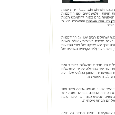
הפרויקטים שנכנסים תחת הכותרת "התחדשות עירונית" - אם תרצו, "תמ"א 38" - מייצרים מצבי win-win-win: בעלי דירות ישנות
 חזקות - ולמשקיעים ישנן הזדמנויות
את המקומות בהם צפויה להתממש תכנית
וההערכה היא כי
"ן כמו גינדי השקעות
בוהים.
שי ישראלים רבים עטו על ההזדמנויות
נוצרה תדמית בעייתית - אולם בשנים
ובה לכך היא פרויקט של גינדי השקעות
 בלב העיר (ליד הקניונים הגדולים של
עילות של חברות ישראליות רבות דוגמת
ת. עוד יעד שהתגלה על-ידי הישראלים
פת התפתחות משמעותית, החוסן הכלכלי שלה הוא
 לבחון אופציה זו.
 עשוי להניב תשואה גבוהה מאוד ועוד
ס הטרחה הכרוכה בניהולו נמוכה יותר
כן תזכו לראש שקט. עוד כדאי לדעת שבגוש דן תפוסת המשרדים מתקרבת ל-100% ובהתאם הביקוש גבוה - עוד סיבה טובה
יהם חברות איכותיות.
 למשקיעים - חניות. מחירה של חנייה