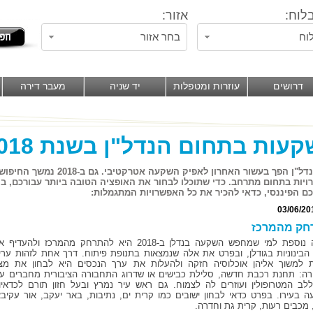
לוח:
אזור:
וח
בחר אזור
דרושים
עוזרות ומטפלות
יד שניה
מעבר דירה
עות בתחום הנדל"ן בשנת 2018
שוק הנדל"ן הפך בעשור האחרון לאפ
יות בתחום מתרחב. כדי שתוכלו לבחור את האופציה הטובה ביותר עבורכם, 
ם הפיננסי, כדאי להכיר את כל האפשרויות המתגמלות:
03/06/20
חק מהמרכז
המלצה נוספת למי שמחפש השקעה בנדלן ב-2018 היא להתרחק מהמרכז ולהעדיף
הבינוניות בגודלן, ובפרט את אלה שנמצאות בתנופת פיתוח. דרך אחת לזהות ערי
ת למשוך אליהן אוכלוסיה חזקה ולהעלות את ערך הנכסים היא לבחון את מצ
ה: תחנת רכבת חדשה, סלילת כבישים או שדרוג התחבורה הציבורית מחברים עי
לב המטרופולין ועוזרים לה לצמוח. גם ראש עיר נמרץ ובעל חזון תורם לכדאיו
 בעירו. בפרט כדאי לבחון ישובים כמו קרית ים, נתיבות, באר יעקב, אור עקיבא
 מכבים רעות, קרית גת וחדרה.