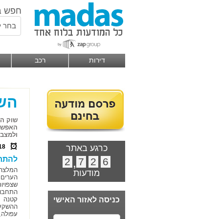
חפש ב
בחר ל
דירות
רכב
השק
האפשרו
ולמצבכ
כרגע באתר
18
להתר
2
,
7
2
6
מודעות
הערים 
שצפויו
התחבור
כניסה לאזור האישי
קטנה ל
ההשקעה
עפולה,