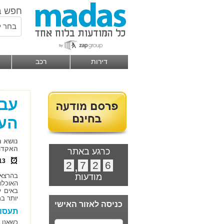
חפש ב
בחר ל
דירות
רכב
עבו
הע
נושא ה
האקדמא
כרגע באתר
13
2
,
7
2
6
מודעות
בהרצאה
האוכלו
באים ל
יותר ב
כניסה לאזור האישי
תעסו
כשאנו 