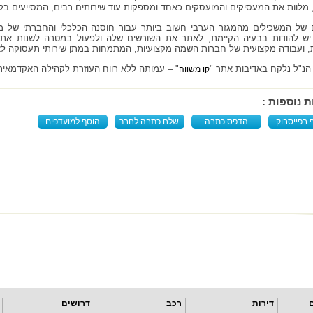
 מלוות את המעסיקים והמועסקים כאחד ומספקות עוד שירותים רבים, המסייעים בק
 של המשכילים מהמגזר הערבי חשוב ביותר עבור חוסנה הכלכלי והחברתי של מד
 יש להודות בבעיה הקיימת, לאתר את השורשים שלה ולפעול במטרה לשנות את המ
 ועבודה מקצועית של חברות השמה מקצועיות, המתמחות במתן שירותי תעסוקה ל
הנ"ל נלקח באדיבות אתר "
" – עמותה ללא רווח העוזרת לקהילה האקדמאי
קו משווה
ת נוספות :
 בפייסבוק
הדפס כתבה
שלח כתבה לחבר
הוסף למועדפים
דירות
רכב
דרושים