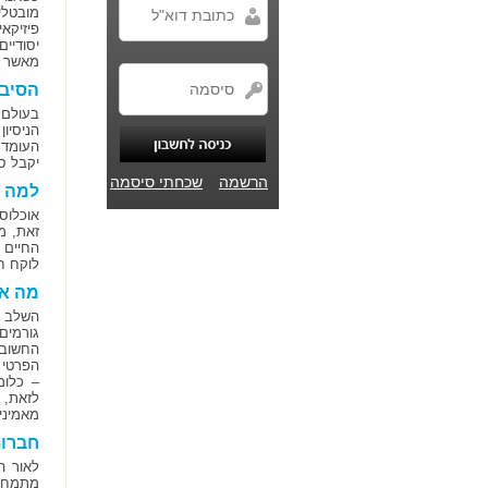
מובטלי
פיזיקא
יסודיי
מאשר ל
הסיבו
בעולם א
הניסיו
העומד 
יקבל סי
הרשמה
שכחתי סיסמה
למה ח
אוכלוס
זאת, מ
החיים 
לוקח ח
מה א
השלב ה
גורמים
החשוב 
הפרטי 
– כלומ
לזאת, 
מאמיני
חברות
לאור ה
מתמחות