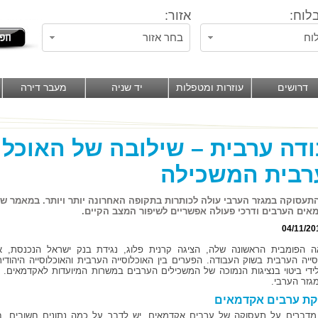
לוח:
אזור:
וח
בחר אזור
דרושים
עוזרות ומטפלות
יד שניה
מעבר דירה
דה ערבית – שילובה של האוכלו
רבית המשכילה
תעסוקה במגזר הערבי עולה לכותרות בתקופה האחרונה יותר ויותר. במאמר ש
ים הערבים ודרכי פעולה אפשריים לשיפור המצב הקיים.
04/11/20
 הפומבית הראשונה שלה, הציגה קרנית פלוג, נגידת בנק ישראל הנכנסת, 
סייה הערבית בשוק העבודה. הפערים בין האוכלוסייה הערבית והאוכלוסייה היהודי
ידי ביטוי בנציגות הנמוכה של המשכילים הערבים במשרות המיועדות לאקדמאים. 
מגזר הערבי.
קת ערבים אקדמאים
מדברים על תעסוקה של ערבים אקדמאים, יש לדבר על כמה נתונים חשובים. ב