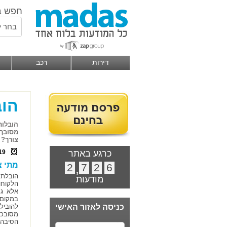
חפש ב
בחר ל
דירות
רכב
הוב
הובלות
מסובך.
צורך?
כרגע באתר
19
מתי צ
2
,
7
2
6
הובלת 
מודעות
הלקוחו
אלא גם
במקום 
כניסה לאזור האישי
להוביל
מסובכת
הסיבה 