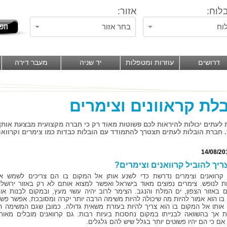
לוח:
אזור:
וח
בחר אזור
דרושים
עוזרות ומטפלות
יד שניה
מעבר דירה
לת קראוונים וצימרים
 לעתים יכולות להיראות לכם פשוטות מאוד רק כי חברה מקצועית מבצעת אותן. 
 חברת הובלות לעתים תצטרך להתמודד עם הובלות כבדות כמו צימרים וקרוואנ
14/08/20
ריך להוביל קרוואנים וצימרים?
קרוואנים וצימרים נדרשת כדי לשנע אותן אל המקום בו הם צריכים לשמש א
ת לנופש. צימרים נפוצים מאוד בישראל ואפשר למצוא אותם לא רק באזור ירושלי
 באזור הצפון, ים המלח והנגב. הצימר לרוב יהיה עשוי מעץ, ובמקום לבנות אות
בו הוא אמור להיות מה שיכולה להיות משימה הרבה יותר יקרה ומסובכת, אפשר פשו
 אותו אל המקום בו הוא צריך להיות בעזרת משאית גדולה. כמובן שגם המשימה הז
 אך בהשוואה לבנייתו במקום נחסכות בעיות רבות. גם קרוואנים מובלים מאות
אם כי הם יהיו פשוטים יותר בגלל שיש להם גלגלים.