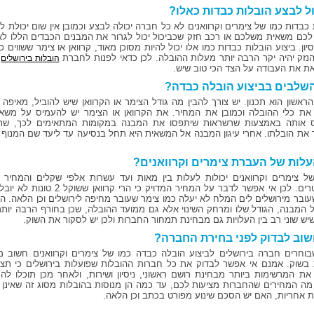
ול לבצע הובלות כבדות כאלו?
כבדות כמו של צימרים וקרוואנים לא כל חברה יכולה לבצע וכמובן אין שום יכולת לה
לכם משאית משלכם או רכב חזק שכביכול יכול לגרור את המבנים הכבדים הללו ל
יון. ביצוע הובלות כבדות כמו אלו יכול להיות מסוכן מאוד, קרוואן או צימר ששווים
הנזק יהיה יקר הרבה יותר מעלות ההובלה. לכן כדאי לפנות לחברת
ש
הובלות בירושלים
ת את העבודה על הצד הכי טוב שיש.
שלבים בביצוע הובלה כבדה?
אשון הוא תכנון. יש צורך להבין מה גודל הצימר או הקרוואן שיש להוביל, מאיפה יש
את כלי ההובלה וכמובן את המחיר. את הקרוואן או הצימר יש להעמיס על משאית
 אותה באמצעות שרשראות שיתפסו את המבנה במקומות המתאימים לכך, שתוכ
את הובלתו. אחרי עיגון המבנה אל המשאית היא תחל בנסיעה עד ליעד שם המנוף יפ
לות של העברת צימרים וקרוואנים?
של צימרים וקרוואנים יכולות לעלות בין מאות ועד עשרות אלפי שקלים והמחיר 
עובר מירושלים לים המלח לא יעלה כמו צימר שעובר מחיפה לירושלים וכן הלאה. הע
המבנה, הגודל שלו ומרחק השינוי אלא גם ממועד ההובלה, שכן בחורף הרבה יותר 
שיש שוני רב בין העלויות גם מבחינת תמחור החברות ולכן יש לסקור את השוק.
וב לבדוק לפני בחירת החברה?
בוחרים חברה בירושלים לביצוע הובלה כבדה כמו של צימרים וקרוואנים חשוב מ
 בשוק. אמנם אי אפשר לבדוק את כל חברות ההובלות שפועלות בירושלים כי תצט
את המרשימות ביותר מבחינת רושם ראשוני, ניסיון ושירות, ולאחר מכן תוכלו ל
מה המחירים שהחברות מציעות לכם, עד כמה הן מנוסות בהובלות מסוג זה שאינן נ
ת אחריות, האם יש הסכם שינוע מפורט בכתב וכן הלאה.