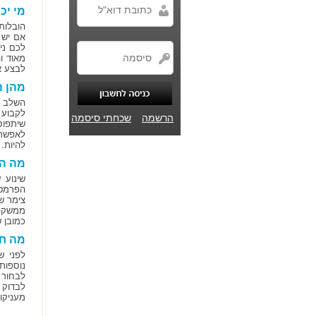
מי יכ
הובלות 
אם יש 
לכם ניס
מאוד ו
לבצע א
מהן ה
השלב הר
לקבוע 
הרשמה
שכחתי סיסמה
שיתפוס
לאפשר 
להיות.
מה הע
שינוע 
צימר ש
ממשקל 
כמובן 
מה חש
לפני ש
נוספות
לבחור 
לבדוק 
מעניקו