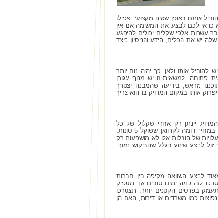
וביל אותם באופן שאינו מקצועי. אפילו
א כדאי לכם לבצע את המשימה אם אין
 כבר עשרות אלפי שקלים יכולים להיפגע
לה יש את הכלים, הידע והניסיון כיצד
 להוביל אותו ולאן. כך יהיה נוח יותר
 פתוחה. למשאית זו יש מנוף עגורן
ננו מראש, בידיעה שהמבנה יצטרך
רוק אותו במקום המדויק בו הוא צריך
המדויק יינתן רק אחרי שקלול של כל
הפרמטרים. לכן אי אפשר לדבר על המחיר המדויק כי הרי קרוואן ששוקל 2 טונות לא יובל במחיר דומה לקרוואן ששוקל 5 טונות,
לויות של הובלות אלו לא מושפעות רק
זול לבצע שינוע בגלל שהביקוש נמוך.
אוד לבצע השוואה מקיפה בין חברות
רכו לזה כמה ימים טובים אך מספיק
התעמק בפרטים הקטנים יותר. תצטרכו
פוצות כמו משרדים או דירות, האם הן