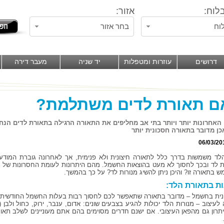
לוח:
אזור:
וח
בחר אזור
דרושים
עוזרות ומטפלות
יד שניה
מעבר דירה
ם תאורת לדים משתלמת?
האחרונות יותר ויותר בתי אב מחליפים את התאורה הרגילה בתאורת לדים הנחש
ן מדובר בתאורה חסכונית יותר
06/03/20
הלד משמשות בדרך כלל לתאורה חיצונית ולא פנימית, אך לאחרונה גוברת המוד
ת לד ובכך לחסוך לא מעט בהוצאות החשמל. מהם היתרונות לעומת החסרונות של 
 בתאורה זו? והיכן ניתן להשיג מנורות לד? על כך בהמשך.
ות בתאורת הלד:
נית בחשמל – מדובר בתאורה שתאפשר לכם לחסוך רבות בעלות החשמל החודשית.
יתרון גם מהפאן העיצובי. אם ישנם חדרים מסוימים בהם אתם מעוניינים לשלב תאור