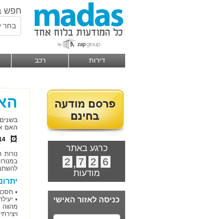
חפש ב
בחר ל
דירות
רכב
הא
בשנים 
האם אכ
14
כרגע באתר
נורות 
2
,
7
2
6
במנורו
להשתמש
מודעות
יתרונ
• חסכו
כניסה לאזור האישי
מהווה 
ויצירתי.