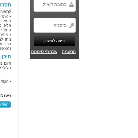
חסרונ
לתאורה 
• אינה
המאירה
אלא בכ
התאורה,
• מחיר
ניתן ל
דבר עם
נמצאים
הרשמה
שכחתי סיסמה
היכן 
היום נ
סלילי ל
• המאמר נ
פעולו
שיתוף