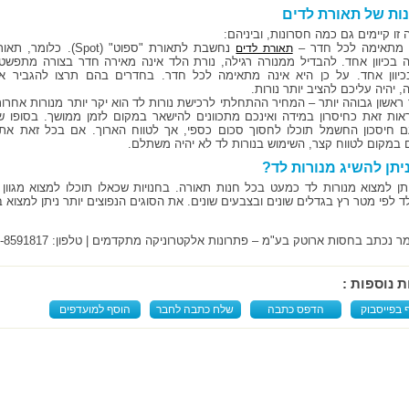
ות של תאורת לדים
זו קיימים גם כמה חסרונות, וביניהם:
 מתאימה לכל חדר –
נחשבת לתאורת "ספוט" (Spot). כלומר, ת
תאורת לדים
 בכיוון אחד. להבדיל ממנורה רגילה, נורת הלד אינה מאירה חדר בצורה מתפשט
יוון אחד. על כן היא אינה מתאימה לכל חדר. בחדרים בהם תרצו להגביר א
 יהיה עליכם להציב יותר נורות.
 ראשון גבוהה יותר – המחיר ההתחלתי לרכישת נורות לד הוא יקר יותר מנורות אחרות
ראות זאת כחיסרון במידה ואינכם מתכוונים להישאר במקום לזמן ממושך. בסופו ש
 חיסכון החשמל תוכלו לחסוך סכום כספי, אך לטווח הארוך. אם בכל זאת את
 במקום לטווח קצר, השימוש בנורות לד לא יהיה משתלם.
ניתן להשיג מנורות לד?
יתן למצוא מנורות לד כמעט בכל חנות תאורה. בחנויות שכאלו תוכלו למצוא מגוון 
ד לפי מטר רץ בגדלים שונים ובצבעים שונים. את הסוגים הנפוצים יותר ניתן למצוא 
כתב בחסות ארוטק בע"מ – פתרונות אלקטרוניקה מתקדמים | טלפון: 08-8591817 | הבילויים 33, גדרה.
ת נוספות :
 בפייסבוק
הדפס כתבה
שלח כתבה לחבר
הוסף למועדפים