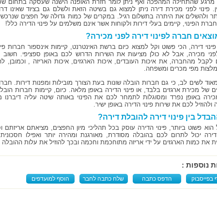
 מרגע שהתחילה המהפכה ואף ניתן לומר חזרת האופנה הישנה שעסקה בתחום שכ
ן. פינוי לפני מכירת דירה ניתן למצוא גם בשיטה הזאת ולשלם גם בציוד שאינו דרו
תר ולהשלים את היתרה בתשלום רגיל. במקרים של כמות גדולה של חפצים שנרכשי
חברת הפינוי, קיימים בעלי דירות ולקוחות אשר אינם משלמים על פינוי הדירה כלל!
וצאים חברה לפינוי דירה לפני מכירה?
ינוי דירה, הכי פשוט וקל למצוא כיום ברשת האינטרנט, קיימות אינספור חברות פינו
פני מכירה, אבל לא כולן מציעות את השירות הדרוש לכם באופן ספציפי. חשוב מ
 לקבל מהחברה, את איכות העובדים, איכות הארגזים, איכות האריזה , וכמובן, ל
מלצות מפי מכרים ומשפחה.
אוד לשים לב, כי גם חברות הובלה שונות בעת הצורך מובילות ומפנות דירות. חברו
ם של מכירת ארגזים בלבד, או פינוי הדירה באופן מלאה. כיום, קיימות חברות הובל
כירה באופן נפרד ומסוגלות לתמחר לכם את הפינוי באותה שיטה עליה דיברנו מ
ולהוזיל לכם את שירות פינוי הדירה באופן ישיר.
בדל בין פינוי דירה להובלת דירה?
הוא פשוט ביותר, פינוי הדירה עוסק בכל תהליכי מיון החפצים, מציאתם אריזתם וס
הדירה יכול לתרום לכם בהובלה מסודרת, מאורגנת ומהירה יותר ואפילו חסכונית יו
ת את כמות הארגזים על ידי אריזה מתוחכמת וחכמה ובכך להוזיל את עלות ההובלה 
ת נוספות :
 בפייסבוק
הדפס כתבה
שלח כתבה לחבר
הוסף למועדפים